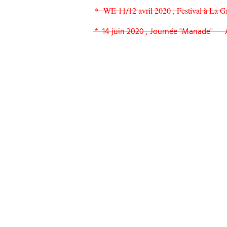
* WE 11/12 avril 2020 , Festival à L
* 14 juin 2020 , Journée "Manade