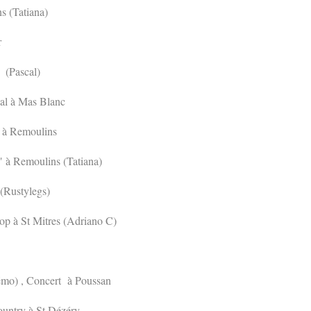
s (Tatiana)
r
 (Pascal)
al à Mas Blanc
 à Remoulins
e" à Remoulins (Tatiana)
 (Rustylegs)
op à St Mitres (Adriano C)
émo) , Concert à Poussan
ountry à St Dézéry