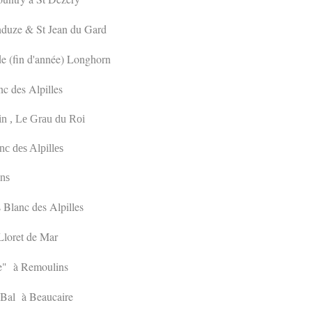
nduze & St Jean du Gard
e (fin d'année) Longhorn
c des Alpilles
in , Le Grau du Roi
c des Alpilles
ins
Blanc des Alpilles
Lloret de Mar
ie" à Remoulins
 Bal à Beaucaire