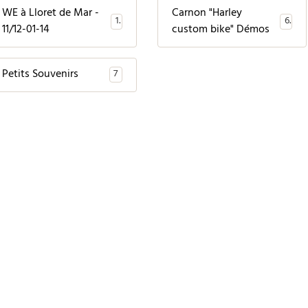
WE à Lloret de Mar -
Carnon "Harley
1
6
11/12-01-14
custom bike" Démos
Petits Souvenirs
7