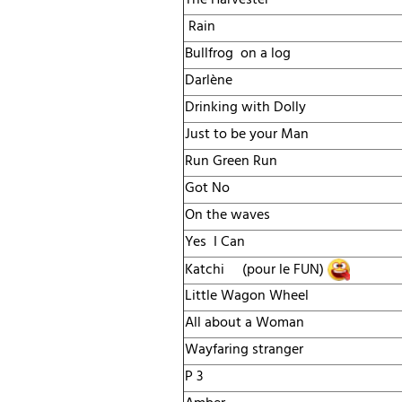
The Harvester
Rain
Bullfrog on a log
Darlène
Drinking with Dolly
Just to be your Man
Run Green Run
Got No
On the waves
Yes I Can
Katchi
(pour le FUN)
Little Wagon Wheel
All about a Woman
Wayfaring stranger
P 3