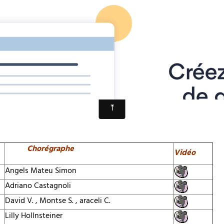
 d'accueil
Albums Photos
Galeries Vidéos
018
Niveau 2
Chorégraphe
Vidéo
Angels Mateu Simon
Adriano Castagnoli
David V. , Montse S. , araceli C.
Lilly Hollnsteiner