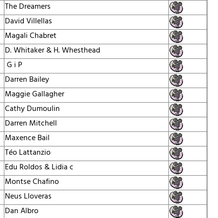
The Dreamers
David Villellas
Magali Chabret
D. Whitaker & H. Whesthead
G i P
Darren Bailey
Maggie Gallagher
Cathy Dumoulin
Darren Mitchell
Maxence Bail
Téo Lattanzio
Edu Roldos & Lidia c
Montse Chafino
Neus Lloveras
Dan Albro